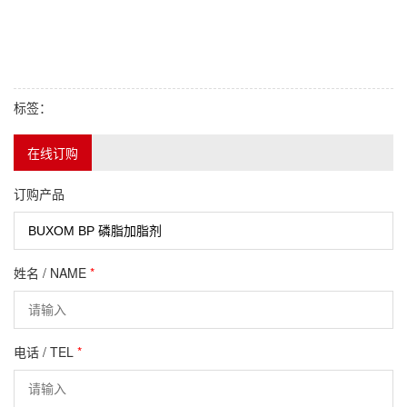
标签：
在线订购
订购产品
姓名 / NAME
*
电话 / TEL
*