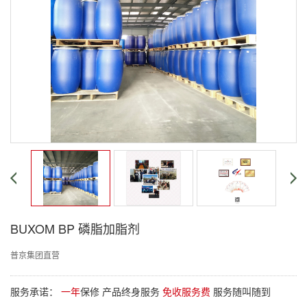
BUXOM BP 磷脂加脂剂
普京集团直营
服务承诺：
一年
保修 产品终身服务
免收服务费
服务随叫随到