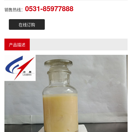
0531-85977888
销售热线：
在线订购
产品描述